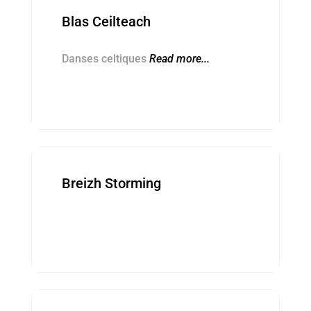
Blas Ceilteach
Danses celtiques
Read more...
Sonerezh ■ Musique
Breizh Storming
Kevredigezhioù ■ Associations