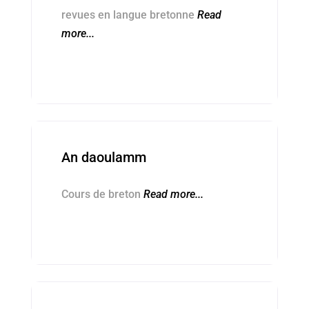
revues en langue bretonne
Read
more...
Kentelioù brezgoneg ■ Cours de breton
An daoulamm
Cours de breton
Read more...
Kentelioù brezgoneg ■ Cours de breton