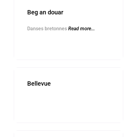
Beg an douar
Danses bretonnes
Read more...
Magourioù ■ Crèches
Bellevue
Kevredigezhioù ■ Associations