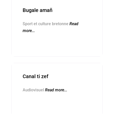
Bugale amañ
Sport et culture bretonne
Read
more...
Kevredigezhioù ■ Associations
Canal ti zef
Audiovisuel
Read more...