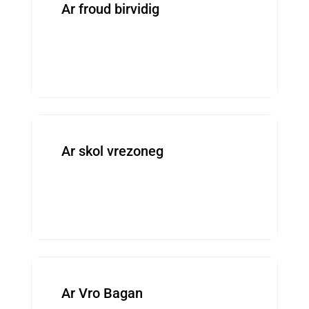
Ar froud birvidig
Kentelioù brezgoneg ■ Cours de breton
Ar skol vrezoneg
Kevredigezhioù ■ Associations
Ar Vro Bagan