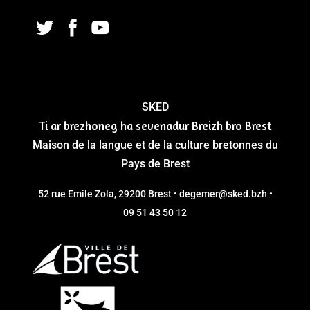
SKED
Ti ar brezhoneg ha sevenadur Breizh bro Brest
Maison de la langue et de la culture bretonnes du
Pays de Brest
52 rue Emile Zola, 29200 Brest • degemer@sked.bzh •
09 51 43 50 12