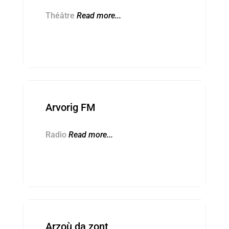
Théâtre
Read more...
Kevredigezhioù ■ Associations
Arvorig FM
Radio
Read more...
Rouedad Diwan ■ Réseau Diwan
Arzoù da zont