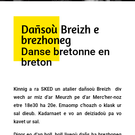
Dañsoù Breizh e
brezhoneg
Danse bretonne en
breton
Kinnig a ra SKED un atalier dañsoù Breizh div
wech ar miz d’ar Meurzh pe d’ar Merc’her-noz
etre 18e30 ha 20e. Emaomp c’hoazh o klask ur
sal dieub. Kadarnaet e vo an deiziadoù pa vo
kavet ur sal.
Digor eo d’an holl, holl liveoù dañs ha brezhoneg