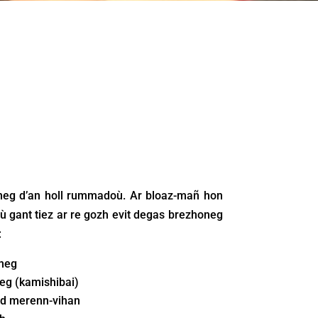
neg d’an holl rummadoù. Ar bloaz-mañ hon
 gant tiez ar re gozh evit degas brezhoneg
:
neg
eg (kamishibai)
d merenn-vihan