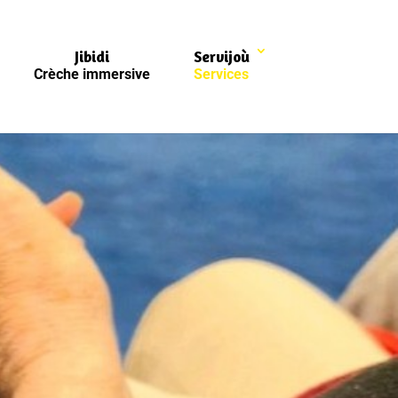
Jibidi
Servijoù
Crèche immersive
Services