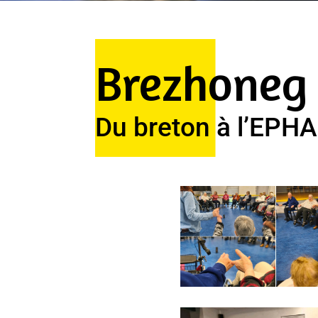
Brezhoneg e
Du breton à l’EPH