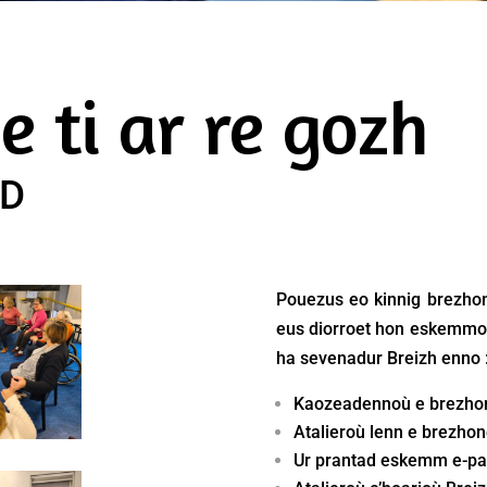
 ti ar re gozh
AD
Pouezus eo kinnig brezho
eus diorroet hon eskemmoù
ha sevenadur Breizh enno 
Kaozeadennoù e brezho
Atalieroù lenn e brezhon
Ur prantad eskemm e-pa