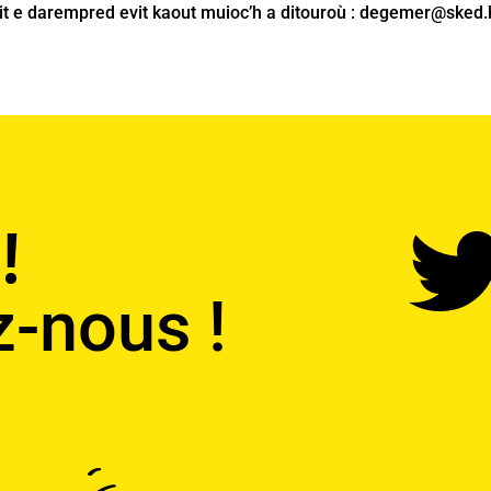
it e darempred evit kaout muioc’h a ditouroù :
degemer@sked.
!
z-nous !