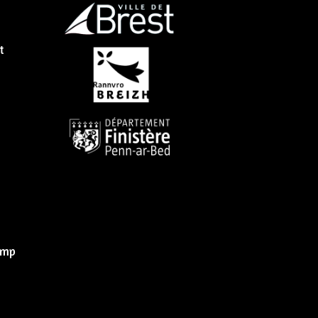
t
omp