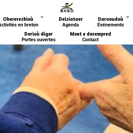
Obererezhioù
Deiziataer
Darvoudoù
Activités en breton
Agenda
Evénements
Dorioù digor
Mont e darempred
Portes ouvertes
Contact