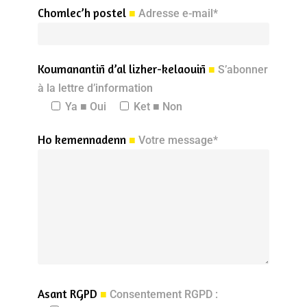
Chomlec’h postel
■
Adresse e-mail*
Koumanantiñ d’al lizher-kelaouiñ
■
S’abonner
à la lettre d’information
Ya ■ Oui
Ket ■ Non
Ho kemennadenn
■
Votre message*
Asant RGPD
■
Consentement RGPD :