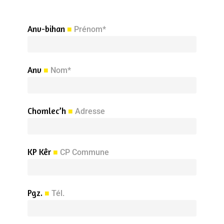
Anv-bihan
■
Prénom*
Anv
■
Nom*
Chomlec’h
■
Adresse
KP Kêr
■
CP Commune
Pgz.
■
Tél.