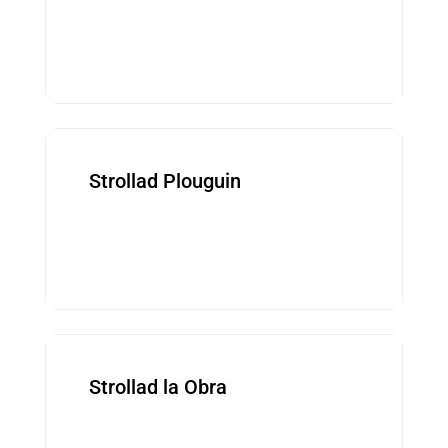
Kevredigezhioù ■ Associations
Strollad Plouguin
Kevredigezhioù ■ Associations
Strollad la Obra