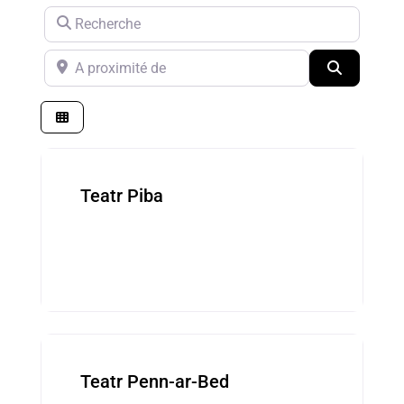
Recherche
Clear field
A proximité de
Clear field
Search
Kevredigezhioù ■ Associations
Teatr Piba
Kevredigezhioù ■ Associations
Teatr Penn-ar-Bed