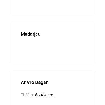
Kevredigezhioù ■ Associations
Madarjeu
Kevredigezhioù ■ Associations
Ar Vro Bagan
Théâtre
Read more...