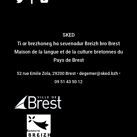
SKED
Ti ar brezhoneg ha sevenadur Breizh bro Brest
Maison de la langue et de la culture bretonnes du
Pays de Brest
52 rue Emile Zola, 29200 Brest • degemer@sked.bzh •
09 51 43 50 12